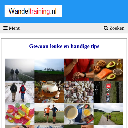
Wandel
training
.nl
Menu
Zoeken
Homepage
Tools
Gewoon leuke en handige tips
Wandeltraining
Wandelschema's
Wandelblessures
Hartslagmeter
Wandeltochten
Sportvoeding
Ideale
gewicht