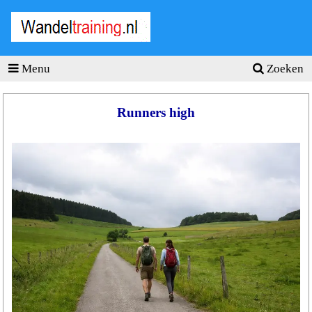
Wandel
training
.nl
Menu
Zoeken
Homepage
Tools
Runners high
Wandeltraining
Wandelschema's
Wandelblessures
Hartslagmeter
Wandeltochten
Sportvoeding
Ideale
gewicht