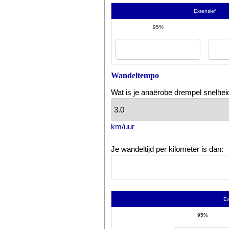
Extensief
95%
Wandeltempo
Wat is je anaërobe drempel snelhei
km/uur
Je wandeltijd per kilometer is dan:
Ex
95%