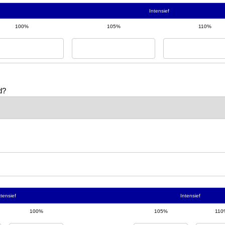
Intensief
100%
105%
110%
d?
tensief
Intensief
100%
105%
110