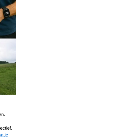
en.
ctief,
atie