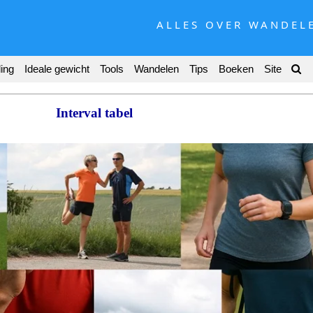
ALLES OVER WANDEL
ing
Ideale gewicht
Tools
Wandelen
Tips
Boeken
Site
Interval tabel