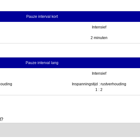
Pauze interval kort
Intensief
2 minuten
Pauze interval lang
Intensief
rhouding
Inspanningstijd : rustverhouding
1 : 2
l?