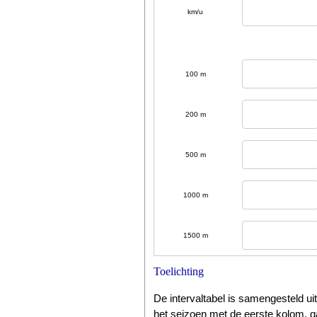
km/u
100 m
200 m
500 m
1000 m
1500 m
Toelichting
De intervaltabel is samengesteld ui
het seizoen met de eerste kolom, g