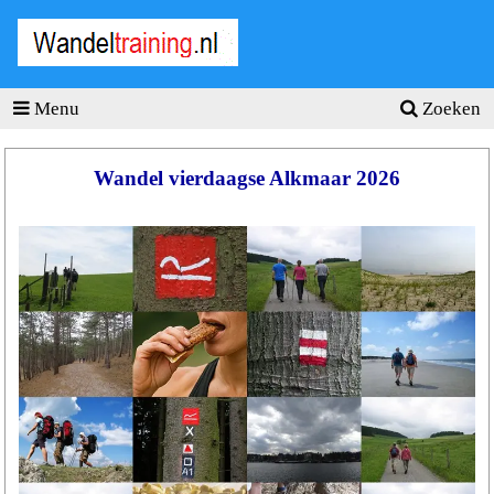
Wandel
training
.nl
Menu
Zoeken
Homepage
Tools
Wandel vierdaagse Alkmaar 2026
Wandeltraining
Wandelschema's
Wandelblessures
Hartslagmeter
Wandeltochten
Sportvoeding
Ideale
gewicht