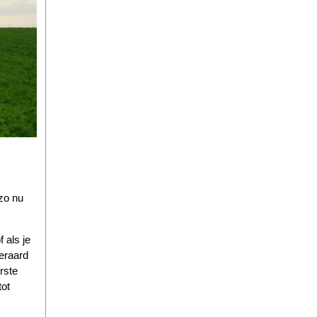
 zo nu
 als je
teraard
rste
tot