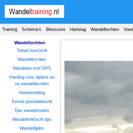
Wandel
training
.nl
Training
Schema's
Blessures
Hartslag
Wandeltochten
Voed
Homepage
Tools
Wandeltochten
Totaal overzicht
Wandeltraining
Wandeltochten
Wandelschema's
Wandelen met GPS
Voeding voor, tijdens en
Wandelblessures
na wandeltochten
Hartslagmeter
Voorbereiding
Wandeltochten
Eerste prestatietocht
Tips wandelroutes
Sportvoeding
Wandeltrektocht tips
Ideale
Wandeltijden
gewicht