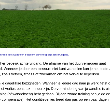
n tijdje niet wandelen betekent onherroepelijk achteruitgang.
onherroepelijk achteruitgang. De afname van het duurvermogen gaat
d. Wanneer je door een blessure niet kunt wandelen kan je het beste
 zoals fietsen, fitness of zwemmen om het verval te beperken.
n je dagelijkse bezigheden. Wanneer je iedere dag naar je werk fietst of
het verlies een stuk minder zijn. De vermindering van je conditie is ui
aining (of wandeltocht) hebt gedaan. Bij een zware training ben je de ee
rcompensatie). Het conditieverlies treed dan pas op een paar dagen 