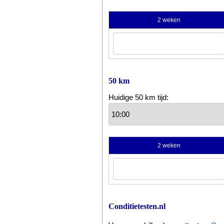
2 weken
50 km
Huidige 50 km tijd:
2 weken
Conditietesten.nl