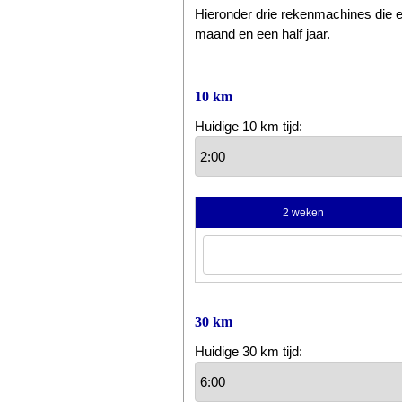
Hieronder drie rekenmachines die ee
maand en een half jaar.
10 km
Huidige 10 km tijd:
2 weken
30 km
Huidige 30 km tijd: