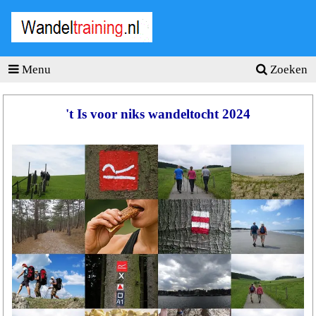
Wandel
training
.nl
Menu
Zoeken
Homepage
Tools
't Is voor niks wandeltocht 2024
Wandeltraining
Wandelschema's
Wandelblessures
Hartslagmeter
Wandeltochten
Sportvoeding
Ideale
gewicht