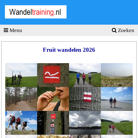
Wandel
training
.nl
Menu
Zoeken
Homepage
Tools
Fruit wandelen 2026
Wandeltraining
Wandelschema's
Wandelblessures
Hartslagmeter
Wandeltochten
Sportvoeding
Ideale
gewicht