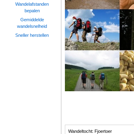
Wandelafstanden
bepalen
Wandelen
Gemiddelde
Tips
wandelsnelheid
Boeken
Sneller herstellen
Site
Wandeltocht: Fjoertoer