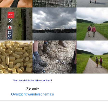
Veel wandelplezier tijdens tochten!
Zie ook:
Overzicht wandelschema's