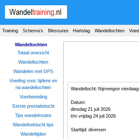
Wandel
training
.nl
Training
Schema's
Blessures
Hartslag
Wandeltochten
Voed
Homepage
Tools
Wandeltochten
Totaal overzicht
Wandeltraining
Wandeltochten
Wandelschema's
Wandelen met GPS
Voeding voor, tijdens en
Wandelblessures
na wandeltochten
Wandeltocht: Nijmeegse vierdaag
Hartslagmeter
Voorbereiding
Datum:
Wandeltochten
Eerste prestatietocht
dinsdag 21 juli 2026
Tips wandelroutes
t/m vrijdag 24 juli 2026
Sportvoeding
Wandeltrektocht tips
Starttijd: diversen
Ideale
Wandeltijden
gewicht