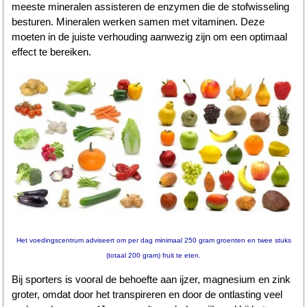
meeste mineralen assisteren de enzymen die de stofwisseling
besturen. Mineralen werken samen met vitaminen. Deze
Wandelen
moeten in de juiste verhouding aanwezig zijn om een optimaal
effect te bereiken.
Tips
Boeken
Site
Het voedingscentrum adviseert om per dag minimaal 250 gram groenten en twee stuks
(totaal 200 gram) fruit te eten.
Bij sporters is vooral de behoefte aan ijzer, magnesium en zink
groter, omdat door het transpireren en door de ontlasting veel