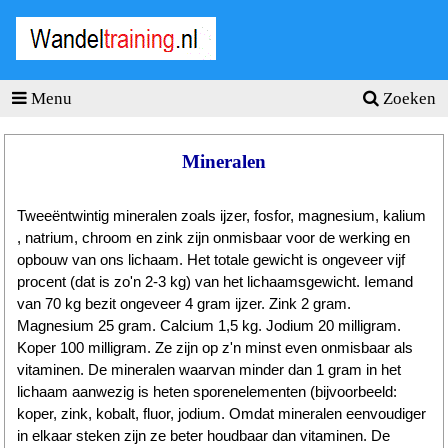
Wandel
training
.nl
Menu
Zoeken
Homepage
Tools
Mineralen
Wandeltraining
Tweeëntwintig mineralen zoals ijzer, fosfor, magnesium, kalium
Wandelschema's
, natrium, chroom en zink zijn onmisbaar voor de werking en
opbouw van ons lichaam. Het totale gewicht is ongeveer vijf
Wandelblessures
procent (dat is zo'n 2-3 kg) van het lichaamsgewicht. Iemand
Hartslagmeter
van 70 kg bezit ongeveer 4 gram ijzer. Zink 2 gram.
Magnesium 25 gram. Calcium 1,5 kg. Jodium 20 milligram.
Wandeltochten
Koper 100 milligram. Ze zijn op z'n minst even onmisbaar als
vitaminen. De mineralen waarvan minder dan 1 gram in het
Sportvoeding
lichaam aanwezig is heten sporenelementen (bijvoorbeeld:
koper, zink, kobalt, fluor, jodium. Omdat mineralen eenvoudiger
Ideale
in elkaar steken zijn ze beter houdbaar dan vitaminen. De
gewicht