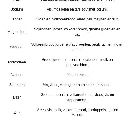
Jodium
Vis, mosselen en tafelzout met jodium.
Koper
Groenten, volkorenbrood, vlees, vis, rozijnen en fruit.
Sojabonen, noten, volkorenbrood, groene groenten en
Magnesium
vis.
Volkorenbrood, groene bladgroenten, peulvruchten, noten
Mangaan
en rijst.
Brood, groene groenten, sojabonen, melk en
Molybdeen
peulvruchten.
Natrium
Keukenzout.
Selenium
Vis, vlees, volle granen en noten en zaden.
Groene groenten, volkorenbrood, vlees, vis en
IJzer
appelstroop.
Vlees, vis, melk, volkorenbrood, aardappels, rijst en
Zink
muesli.