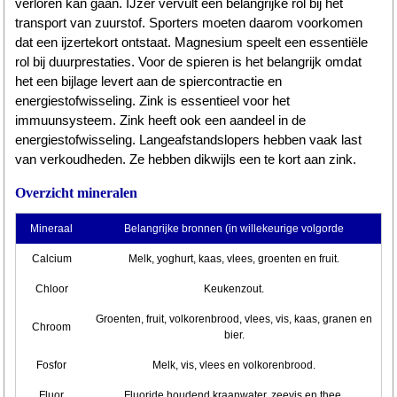
verloren kan gaan. IJzer vervult een belangrijke rol bij het
transport van zuurstof. Sporters moeten daarom voorkomen
dat een ijzertekort ontstaat. Magnesium speelt een essentiële
rol bij duurprestaties. Voor de spieren is het belangrijk omdat
het een bijlage levert aan de spiercontractie en
energiestofwisseling. Zink is essentieel voor het
immuunsysteem. Zink heeft ook een aandeel in de
energiestofwisseling. Langeafstandslopers hebben vaak last
van verkoudheden. Ze hebben dikwijls een te kort aan zink.
Overzicht mineralen
Mineraal
Belangrijke bronnen (in willekeurige volgorde
Calcium
Melk, yoghurt, kaas, vlees, groenten en fruit.
Chloor
Keukenzout.
Groenten, fruit, volkorenbrood, vlees, vis, kaas, granen en
Chroom
bier.
Fosfor
Melk, vis, vlees en volkorenbrood.
Fluor
Fluoride houdend kraanwater, zeevis en thee.